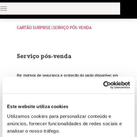
TOGGLE
NAVIGATION
CARTÃO SURPRISE|SERVIÇO PÓS-VENDA
Serviço pós-venda
Por motivos de segurança e proteção do saldo disponível em
cartão, o utilizador deverá proceder ao registo do cartão,
através deste website.
Caso este registo não se verifique, a Sonae Sierra não poderá
Este website utiliza cookies
verificar a propriedade do cartão, pelo que todos os serviços
pós-venda associados ao cartão (extravio do cartão,
Utilizamos cookies para personalizar conteúdo e
revalidação de saldos, etc.) ficarão indisponíveis.
anúncios, fornecer funcionalidades de redes sociais e
analisar o nosso tráfego.
Verificando-se uma das situações indicadas anteriormente