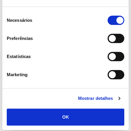
(perda, roubo ou extravio do cartão), e mediante
comprovativo de compra ou propriedade do cartão, será
Seleção
possível a compra de um novo cartão (pelo valor de um Euro,
com IVA incluído), com respectiva transferência de saldo
Necessários
de
disponível no antigo cartão, tendo este serviço associada uma
consentimento
taxa de 10€ (dez Euros), com IVA incluído.
Preferências
Expirada a data de validade do cartão, o saldo remanescente
do Surprise Gift Card não será reembolsado nem passível de
ser utilizado. O proprietário do cartão poderá no entanto
Estatísticas
solicitar a revalidação do saldo expirado através da compra
de um novo cartão (pelo valor de um Euro, com IVA incluído),
tendo este serviço associada uma taxa de 10€ (dez Euros),
Marketing
com IVA incluído.
Mostrar detalhes
Contactos
Para além dos contactos de cada centro comercial que
poderá encontrar
aqui
, poderá ainda entrar em contacto
OK
com a equipa Sierra Gift Card por mail:
giftcardsierra@sonaesierra.com